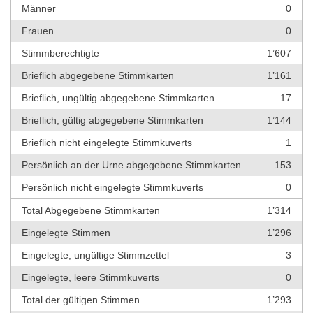
Männer
0
Frauen
0
Stimmberechtigte
1’607
Brieflich abgegebene Stimmkarten
1’161
Brieflich, ungültig abgegebene Stimmkarten
17
Brieflich, gültig abgegebene Stimmkarten
1’144
Brieflich nicht eingelegte Stimmkuverts
1
Persönlich an der Urne abgegebene Stimmkarten
153
Persönlich nicht eingelegte Stimmkuverts
0
Total Abgegebene Stimmkarten
1’314
Eingelegte Stimmen
1’296
Eingelegte, ungültige Stimmzettel
3
Eingelegte, leere Stimmkuverts
0
Total der gültigen Stimmen
1’293