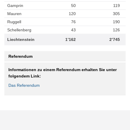
Gamprin
50
119
Mauren
120
305
Ruggell
76
190
Schellenberg
43
126
Liechtenstein
1’162
2’745
Referendum
Informationen zu einem Referendum erhalten Sie unter
folgendem Link:
Das Referendum