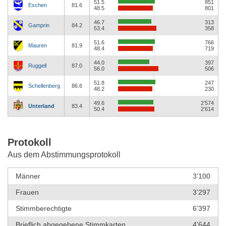
51.5
851
Eschen
81.6
48.5
801
46.7
313
Gamprin
84.2
53.4
358
51.6
766
Mauren
81.9
48.4
719
44.0
397
Ruggell
87.0
56.0
506
51.8
247
Schellenberg
86.6
48.2
230
49.6
2’574
Unterland
83.4
50.4
2’614
Protokoll
Aus dem Abstimmungsprotokoll
Männer
3’100
Frauen
3’297
Stimmberechtigte
6’397
Brieflich abgegebene Stimmkarten
4’644