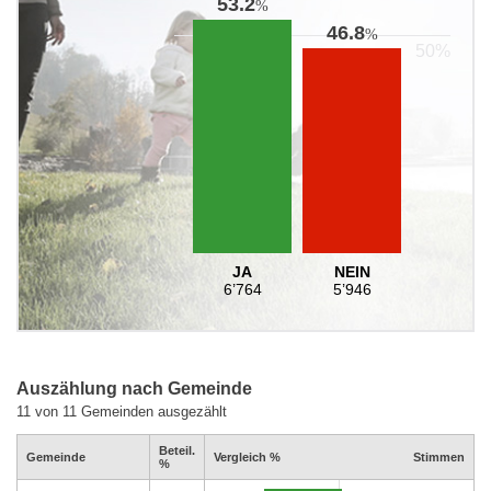
53.2
%
46.8
%
JA
NEIN
6’764
5’946
Auszählung nach Gemeinde
11 von 11 Gemeinden ausgezählt
Beteil.
Gemeinde
Vergleich %
Stimmen
%