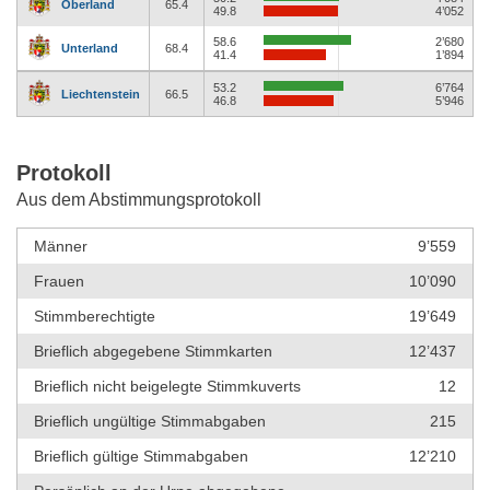
Oberland
65.4
49.8
4’052
58.6
2’680
Unterland
68.4
41.4
1’894
53.2
6’764
Liechtenstein
66.5
46.8
5’946
Protokoll
Aus dem Abstimmungsprotokoll
Männer
9’559
Frauen
10’090
Stimmberechtigte
19’649
Brieflich abgegebene Stimmkarten
12’437
Brieflich nicht beigelegte Stimmkuverts
12
Brieflich ungültige Stimmabgaben
215
Brieflich gültige Stimmabgaben
12’210