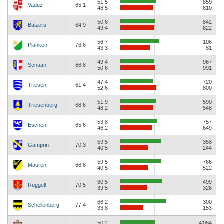
51.5
859
Vaduz
65.1
48.5
810
50.6
842
Balzers
64.9
49.4
822
56.7
106
Planken
76.6
43.3
81
49.4
967
Schaan
66.8
50.6
991
47.4
720
Triesen
61.4
52.6
800
51.9
590
Triesenberg
68.6
48.2
548
53.8
757
Eschen
65.6
46.2
649
59.5
358
Gamprin
70.3
40.5
244
59.5
766
Mauren
66.8
40.5
522
60.5
499
Ruggell
70.5
39.5
326
66.2
300
Schellenberg
77.4
33.8
153
50.2
4’084