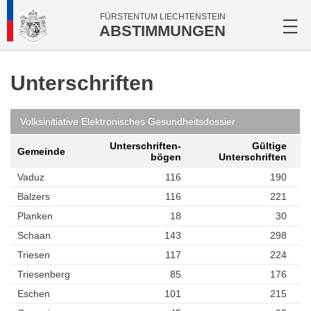
FÜRSTENTUM LIECHTENSTEIN
ABSTIMMUNGEN
Unterschriften
Volksinitiative Elektronisches Gesundheitsdossier
Unterschriften­
Gültige
Gemeinde
bögen
Unterschriften
Vaduz
116
190
Balzers
116
221
Planken
18
30
Schaan
143
298
Triesen
117
224
Triesenberg
85
176
Eschen
101
215