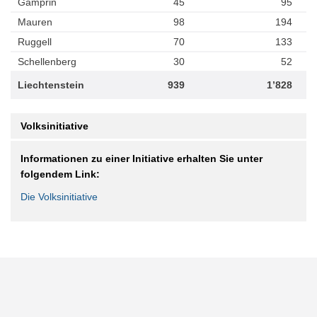
Gamprin
45
95
Mauren
98
194
Ruggell
70
133
Schellenberg
30
52
Liechtenstein
939
1’828
Volksinitiative
Informationen zu einer Initiative erhalten Sie unter
folgendem Link:
Die Volksinitiative