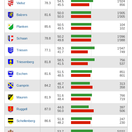
54.5
1’024
Vaduz
78.3
45.5
856
50.0
1’005
Balzers
81.6
50.0
1’005
50.5
104
Planken
85.6
49.5
102
50.2
1’096
Schaan
78.8
49.8
1’088
58.3
1’047
Triesen
77.1
41.7
749
58.5
756
Triesenberg
81.8
41.5
537
51.5
851
Eschen
81.6
48.5
801
46.7
313
Gamprin
84.2
53.4
358
51.6
766
Mauren
81.9
48.4
719
44.0
397
Ruggell
87.0
56.0
506
51.8
247
Schellenberg
86.6
48.2
230
53.7
5’032