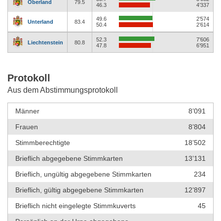
Oberland
79.5
46.3
4’337
49.6
2’574
Unterland
83.4
50.4
2’614
52.3
7’606
Liechtenstein
80.8
47.8
6’951
Protokoll
Aus dem Abstimmungsprotokoll
Männer
8’091
Frauen
8’804
Stimmberechtigte
18’502
Brieflich abgegebene Stimmkarten
13’131
Brieflich, ungültig abgegebene Stimmkarten
234
Brieflich, gültig abgegebene Stimmkarten
12’897
Brieflich nicht eingelegte Stimmkuverts
45