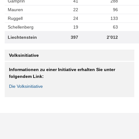
Gamprin
41
288
Mauren
22
96
Ruggell
24
133
Schellenberg
19
63
Liechtenstein
397
2’012
Volksinitiative
Informationen zu einer Initiative erhalten Sie unter
folgendem Link:
Die Volksinitiative