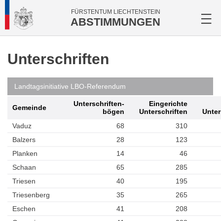
FÜRSTENTUM LIECHTENSTEIN
ABSTIMMUNGEN
Unterschriften
Landtagsinitiative LBO-Referendum
Unterschriften­
Eingerichte
Gemeinde
bögen
Unterschriften
Unter
Vaduz
68
310
Balzers
28
123
Planken
14
46
Schaan
65
285
Triesen
40
195
Triesenberg
35
265
Eschen
41
208