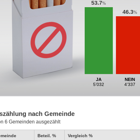
53.7
%
46.3
%
JA
NEIN
5’032
4’337
szählung nach Gemeinde
on 6 Gemeinden ausgezählt
emeinde
Beteil. %
Vergleich %