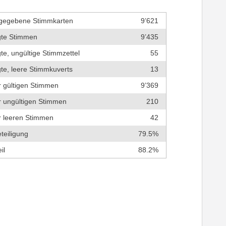
bgegebene Stimmkarten
9’621
gte Stimmen
9’435
te, ungültige Stimmzettel
55
te, leere Stimmkuverts
13
r gültigen Stimmen
9’369
r ungültigen Stimmen
210
er leeren Stimmen
42
teiligung
79.5%
il
88.2%