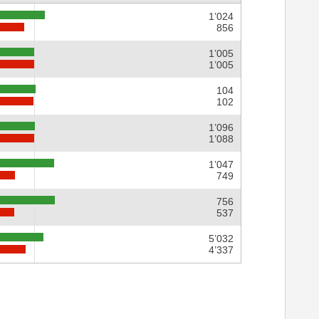
1’024
856
1’005
1’005
104
102
1’096
1’088
1’047
749
756
537
5’032
4’337