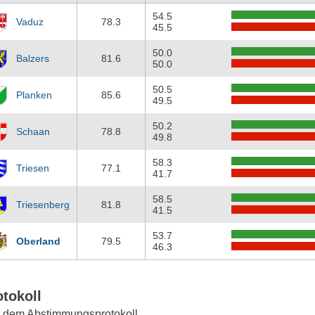
54.5
Vaduz
78.3
45.5
50.0
Balzers
81.6
50.0
50.5
Planken
85.6
49.5
50.2
Schaan
78.8
49.8
58.3
Triesen
77.1
41.7
58.5
Triesenberg
81.8
41.5
53.7
Oberland
79.5
46.3
otokoll
 dem Abstimmungsprotokoll