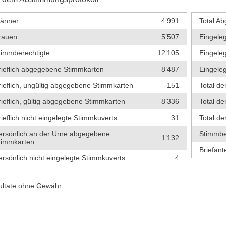
änner
4’991
Total A
rauen
5’507
Eingele
timmberechtigte
12’105
Eingeleg
rieflich abgegebene Stimmkarten
8’487
Eingeleg
rieflich, ungültig abgegebene Stimmkarten
151
Total de
rieflich, gültig abgegebene Stimmkarten
8’336
Total de
rieflich nicht eingelegte Stimmkuverts
31
Total d
ersönlich an der Urne abgegebene
Stimmbe
1’132
timmkarten
Briefante
ersönlich nicht eingelegte Stimmkuverts
4
ultate ohne Gewähr