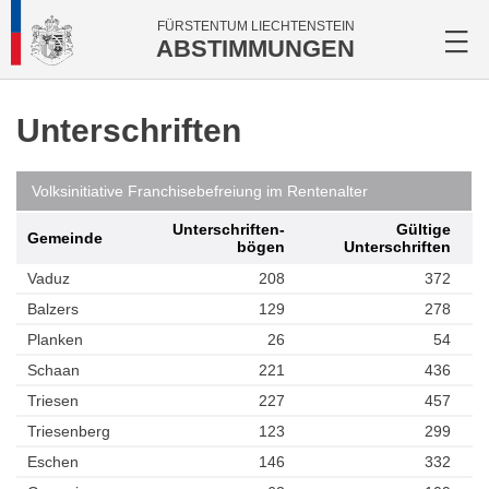
FÜRSTENTUM LIECHTENSTEIN
ABSTIMMUNGEN
Unterschriften
Volksinitiative Franchisebefreiung im Rentenalter
Unterschriften­
Gültige
Gemeinde
bögen
Unterschriften
Vaduz
208
372
Balzers
129
278
Planken
26
54
Schaan
221
436
Triesen
227
457
Triesenberg
123
299
Eschen
146
332