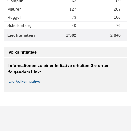
Gamprin
62
109
Mauren
127
267
Ruggell
73
166
Schellenberg
40
76
Liechtenstein
1’382
2’846
Volksinitiative
Informationen zu einer Initiative erhalten Sie unter
folgendem Link:
Die Volksinitiative