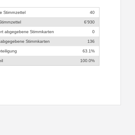
e Stimmzettel
40
Stimmzettel
6’930
tert abgegebene Stimmkarten
0
ch abgegebene Stimmkarten
136
teiligung
63.1%
il
100.0%