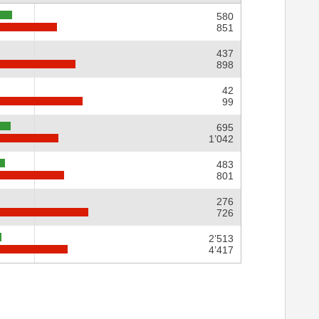
580
851
437
898
42
99
695
1’042
483
801
276
726
2’513
4’417