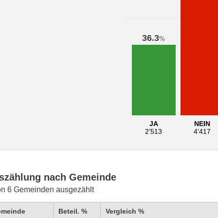
36.3
%
JA
NEIN
2’513
4’417
szählung nach Gemeinde
on 6 Gemeinden ausgezählt
emeinde
Beteil. %
Vergleich %