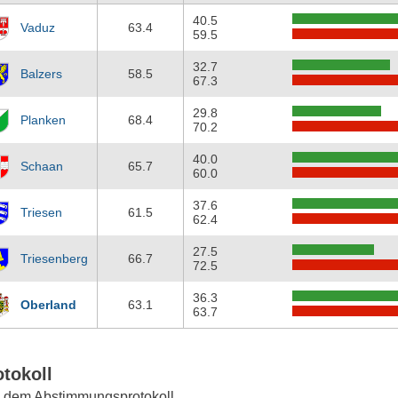
40.5
Vaduz
63.4
59.5
32.7
Balzers
58.5
67.3
29.8
Planken
68.4
70.2
40.0
Schaan
65.7
60.0
37.6
Triesen
61.5
62.4
27.5
Triesenberg
66.7
72.5
36.3
Oberland
63.1
63.7
otokoll
 dem Abstimmungsprotokoll