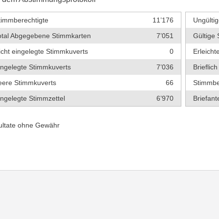
timmberechtigte
11’176
Ungültig
otal Abgegebene Stimmkarten
7’051
Gültige 
icht eingelegte Stimmkuverts
0
Erleich
ingelegte Stimmkuverts
7’036
Briefli
eere Stimmkuverts
66
Stimmbe
ingelegte Stimmzettel
6’970
Briefante
ultate ohne Gewähr