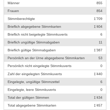
Männer
855
Frauen
854
Stimmberechtigte
1’709
Brieflich abgegebene Stimmkarten
1’404
Brieflich nicht beigelegte Stimmkuverts
6
Brieflich ungültige Stimmabgaben
11
Brieflich gültige Stimmabgaben
1’387
Persönlich an der Urne abgegebene Stimmkarten
53
Persönlich nicht eingelegte Stimmkuverts
0
Zahl der eingelegten Stimmkuverts
1’440
Eingelegte, ungültige Stimmzettel
6
Eingelegte, leere Stimmkuverts
0
Total der gültigen Stimmen
1’434
Total abgegebene Stimmkarten
1’457