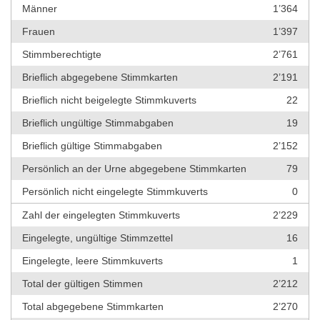
Männer
1’364
Frauen
1’397
Stimmberechtigte
2’761
Brieflich abgegebene Stimmkarten
2’191
Brieflich nicht beigelegte Stimmkuverts
22
Brieflich ungültige Stimmabgaben
19
Brieflich gültige Stimmabgaben
2’152
Persönlich an der Urne abgegebene Stimmkarten
79
Persönlich nicht eingelegte Stimmkuverts
0
Zahl der eingelegten Stimmkuverts
2’229
Eingelegte, ungültige Stimmzettel
16
Eingelegte, leere Stimmkuverts
1
Total der gültigen Stimmen
2’212
Total abgegebene Stimmkarten
2’270