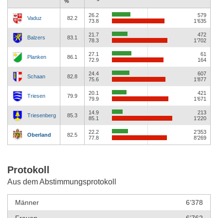
%
26.2
579
Vaduz
82.2
73.8
1’635
21.7
472
Balzers
83.1
78.3
1’702
27.1
61
Planken
86.1
72.9
164
24.4
607
Schaan
82.8
75.6
1’877
20.1
421
Triesen
79.9
79.9
1’671
14.9
213
Triesenberg
85.3
85.1
1’220
22.2
2’353
Oberland
82.5
77.8
8’269
Protokoll
Aus dem Abstimmungsprotokoll
Männer
6’378