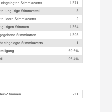
r eingelegten Stimmkuverts
1’571
te, ungültige Stimmzettel
5
te, leere Stimmkuverts
2
r gültigen Stimmen
1’564
bgegebene Stimmkarten
1’595
cht eingelegte Stimmkuverts
1
teiligung
69.6%
il
96.4%
Nein-Stimmen
711