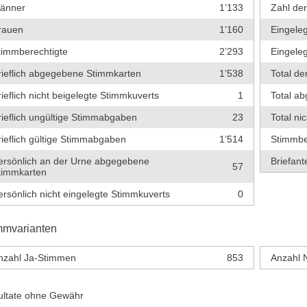
änner
1’133
Zahl de
rauen
1’160
Eingeleg
timmberechtigte
2’293
Eingeleg
rieflich abgegebene Stimmkarten
1’538
Total de
rieflich nicht beigelegte Stimmkuverts
1
Total a
rieflich ungültige Stimmabgaben
23
Total ni
rieflich gültige Stimmabgaben
1’514
Stimmbe
ersönlich an der Urne abgegebene
Briefante
57
timmkarten
ersönlich nicht eingelegte Stimmkuverts
0
mmvarianten
nzahl Ja-Stimmen
853
Anzahl 
ultate ohne Gewähr