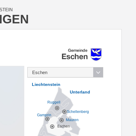
STEIN
NGEN
Liechtenstein
Unterland
Ruggell
Schellenberg
Gamprin
Mauren
Eschen