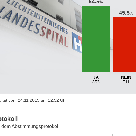
54.5
%
45.5
%
JA
NEIN
853
711
ltat vom 24.11.2019 um 12:52 Uhr
otokoll
 dem Abstimmungsprotokoll