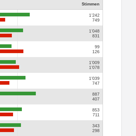
Stimmen
1’242
749
1’048
831
99
126
1’009
1’078
1’039
747
887
407
853
711
343
298