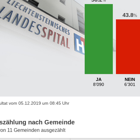
43.8
%
JA
NEIN
8’090
6’301
ltat vom 05.12.2019 um 08:45 Uhr
szählung nach Gemeinde
von 11 Gemeinden ausgezählt