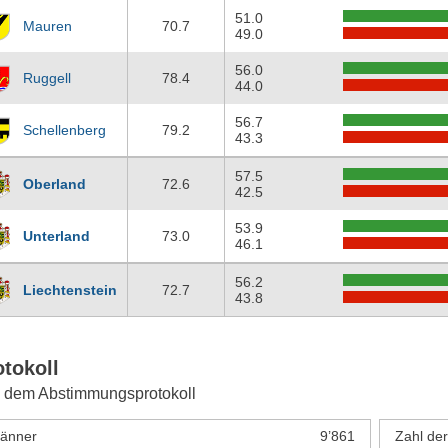
51.0
Mauren
70.7
49.0
56.0
Ruggell
78.4
44.0
56.7
Schellenberg
79.2
43.3
57.5
Oberland
72.6
42.5
53.9
Unterland
73.0
46.1
56.2
Liechtenstein
72.7
43.8
otokoll
 dem Abstimmungsprotokoll
änner
9’861
Zahl de