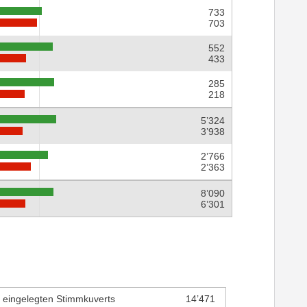
733
703
552
433
285
218
5’324
3’938
2’766
2’363
8’090
6’301
r eingelegten Stimmkuverts
14’471