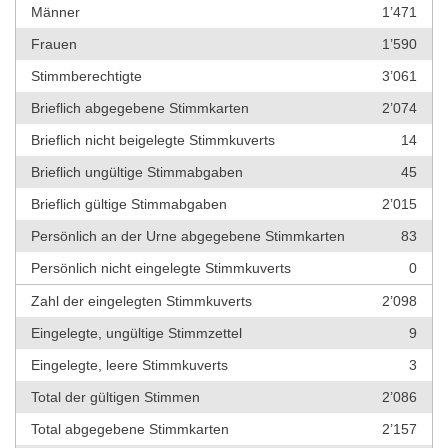
Männer
1’471
Frauen
1’590
Stimmberechtigte
3’061
Brieflich abgegebene Stimmkarten
2’074
Brieflich nicht beigelegte Stimmkuverts
14
Brieflich ungültige Stimmabgaben
45
Brieflich gültige Stimmabgaben
2’015
Persönlich an der Urne abgegebene Stimmkarten
83
Persönlich nicht eingelegte Stimmkuverts
0
Zahl der eingelegten Stimmkuverts
2’098
Eingelegte, ungültige Stimmzettel
9
Eingelegte, leere Stimmkuverts
3
Total der gültigen Stimmen
2’086
Total abgegebene Stimmkarten
2’157