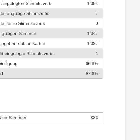
r eingelegten Stimmkuverts
1’354
te, ungültige Stimmzettel
7
te, leere Stimmkuverts
0
r gültigen Stimmen
1’347
bgegebene Stimmkarten
1’397
cht eingelegte Stimmkuverts
1
teiligung
66.8%
il
97.6%
Nein-Stimmen
886