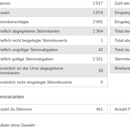
änner
1’017
Zahl de
rauen
1’074
Eingeleg
timmberechtigte
2’091
Eingeleg
rieflich abgegebene Stimmkarten
1’364
Total de
rieflich nicht beigelegte Stimmkuverts
1
Total a
rieflich ungültige Stimmabgaben
42
Total ni
rieflich gültige Stimmabgaben
1’321
Stimmbe
ersönlich an der Urne abgegebene
Briefante
33
timmkarten
ersönlich nicht eingelegte Stimmkuverts
0
mmvarianten
nzahl Ja-Stimmen
461
Anzahl 
ultate ohne Gewähr