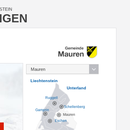
STEIN
NGEN
Liechtenstein
Unterland
Ruggell
Schellenberg
Gamprin
Mauren
Eschen