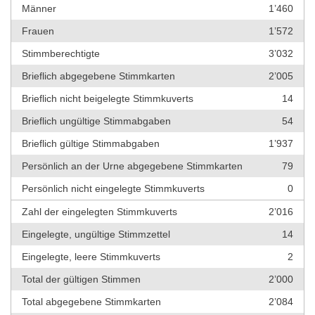
Männer
1’460
Frauen
1’572
Stimmberechtigte
3’032
Brieflich abgegebene Stimmkarten
2’005
Brieflich nicht beigelegte Stimmkuverts
14
Brieflich ungültige Stimmabgaben
54
Brieflich gültige Stimmabgaben
1’937
Persönlich an der Urne abgegebene Stimmkarten
79
Persönlich nicht eingelegte Stimmkuverts
0
Zahl der eingelegten Stimmkuverts
2’016
Eingelegte, ungültige Stimmzettel
14
Eingelegte, leere Stimmkuverts
2
Total der gültigen Stimmen
2’000
Total abgegebene Stimmkarten
2’084