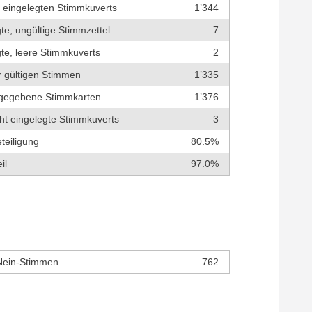
r eingelegten Stimmkuverts
1’344
te, ungültige Stimmzettel
7
te, leere Stimmkuverts
2
r gültigen Stimmen
1’335
bgegebene Stimmkarten
1’376
cht eingelegte Stimmkuverts
3
teiligung
80.5%
il
97.0%
Nein-Stimmen
762