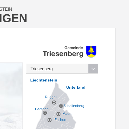
STEIN
NGEN
Liechtenstein
Unterland
Ruggell
Schellenberg
Gamprin
Mauren
Eschen