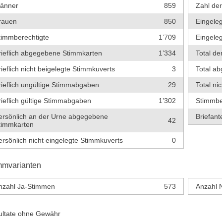
änner
859
Zahl de
rauen
850
Eingeleg
timmberechtigte
1’709
Eingeleg
rieflich abgegebene Stimmkarten
1’334
Total de
rieflich nicht beigelegte Stimmkuverts
3
Total a
rieflich ungültige Stimmabgaben
29
Total ni
rieflich gültige Stimmabgaben
1’302
Stimmbe
ersönlich an der Urne abgegebene
Briefante
42
timmkarten
ersönlich nicht eingelegte Stimmkuverts
0
mmvarianten
nzahl Ja-Stimmen
573
Anzahl 
ultate ohne Gewähr