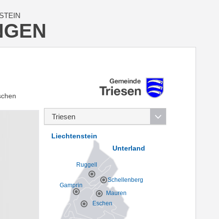
STEIN
NGEN
schen
Liechtenstein
Unterland
Ruggell
Schellenberg
Gamprin
Mauren
Eschen