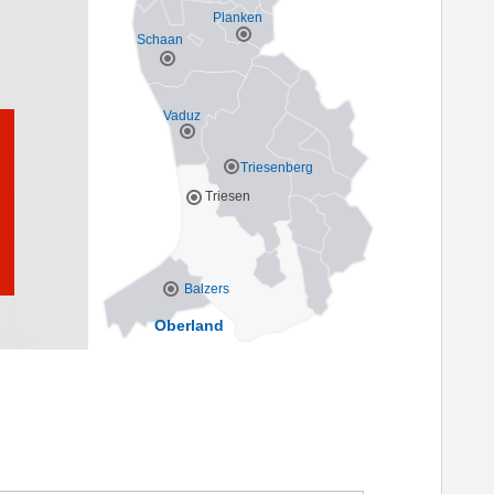
Planken
Schaan
Vaduz
Triesenberg
Triesen
Balzers
Oberland