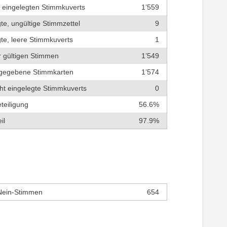
r eingelegten Stimmkuverts
1’559
te, ungültige Stimmzettel
9
te, leere Stimmkuverts
1
r gültigen Stimmen
1’549
bgegebene Stimmkarten
1’574
cht eingelegte Stimmkuverts
0
teiligung
56.6%
il
97.9%
Nein-Stimmen
654