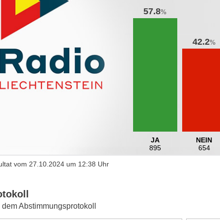
57.8
%
42.2
%
JA
NEIN
895
654
ltat vom 27.10.2024 um 12:38 Uhr
otokoll
 dem Abstimmungsprotokoll