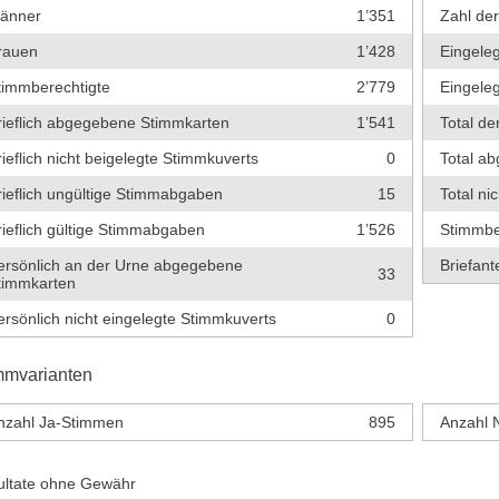
änner
1’351
Zahl de
rauen
1’428
Eingeleg
timmberechtigte
2’779
Eingeleg
rieflich abgegebene Stimmkarten
1’541
Total de
rieflich nicht beigelegte Stimmkuverts
0
Total a
rieflich ungültige Stimmabgaben
15
Total ni
rieflich gültige Stimmabgaben
1’526
Stimmbe
ersönlich an der Urne abgegebene
Briefante
33
timmkarten
ersönlich nicht eingelegte Stimmkuverts
0
mmvarianten
nzahl Ja-Stimmen
895
Anzahl 
ultate ohne Gewähr