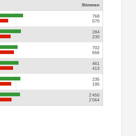
Stimmen
768
570
284
230
702
656
461
413
235
195
2’450
2’064