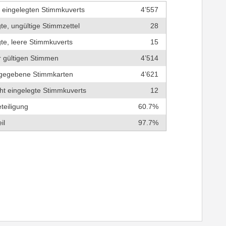
r eingelegten Stimmkuverts
4’557
te, ungültige Stimmzettel
28
te, leere Stimmkuverts
15
r gültigen Stimmen
4’514
bgegebene Stimmkarten
4’621
cht eingelegte Stimmkuverts
12
teiligung
60.7%
il
97.7%