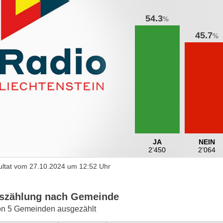
54.3
%
45.7
%
JA
NEIN
2’450
2’064
ltat vom 27.10.2024 um 12:52 Uhr
szählung nach Gemeinde
on 5 Gemeinden ausgezählt