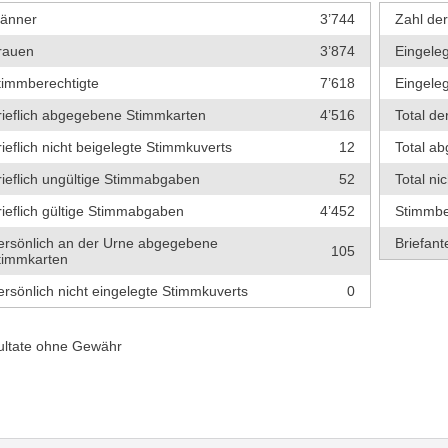
änner
3’744
Zahl de
rauen
3’874
Eingeleg
timmberechtigte
7’618
Eingeleg
rieflich abgegebene Stimmkarten
4’516
Total de
rieflich nicht beigelegte Stimmkuverts
12
Total a
rieflich ungültige Stimmabgaben
52
Total ni
rieflich gültige Stimmabgaben
4’452
Stimmbe
ersönlich an der Urne abgegebene
Briefante
105
timmkarten
ersönlich nicht eingelegte Stimmkuverts
0
ultate ohne Gewähr