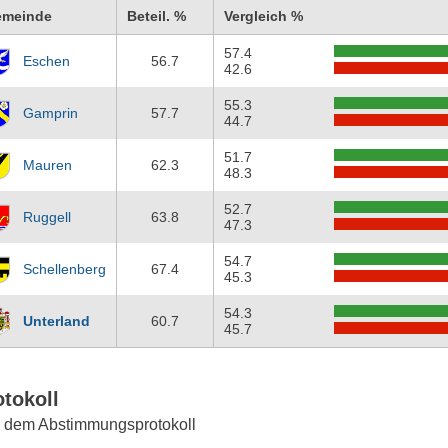
emeinde
Beteil. %
Vergleich %
57.4
Eschen
56.7
42.6
55.3
Gamprin
57.7
44.7
51.7
Mauren
62.3
48.3
52.7
Ruggell
63.8
47.3
54.7
Schellenberg
67.4
45.3
54.3
Unterland
60.7
45.7
otokoll
 dem Abstimmungsprotokoll