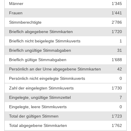
Männer
1’345
Frauen
1’441
Stimmberechtigte
2’786
Brieflich abgegebene Stimmkarten
1’720
Brieflich nicht beigelegte Stimmkuverts
1
Brieflich ungültige Stimmabgaben
31
Brieflich gültige Stimmabgaben
1’688
Persönlich an der Urne abgegebene Stimmkarten
42
Persönlich nicht eingelegte Stimmkuverts
0
Zahl der eingelegten Stimmkuverts
1’730
Eingelegte, ungültige Stimmzettel
7
Eingelegte, leere Stimmkuverts
0
Total der gültigen Stimmen
1’723
Total abgegebene Stimmkarten
1’762