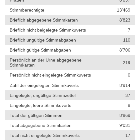
Frauen
6’897
Stimmberechtigte
13’469
Brieflich abgegebene Stimmkarten
8’823
Brieflich nicht beigelegte Stimmkuverts
7
Brieflich ungültige Stimmabgaben
110
Brieflich gültige Stimmabgaben
8’706
Persönlich an der Urne abgegebene
219
Stimmkarten
Persönlich nicht eingelegte Stimmkuverts
0
Zahl der eingelegten Stimmkuverts
8’914
Eingelegte, ungültige Stimmzettel
37
Eingelegte, leere Stimmkuverts
8
Total der gültigen Stimmen
8’869
Total abgegebene Stimmkarten
9’031
Total nicht eingelegte Stimmkuverts
17