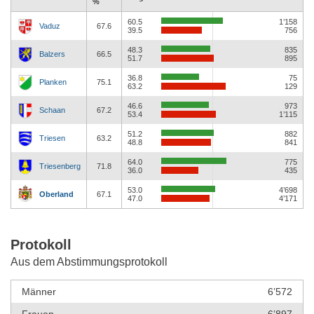
%
60.5
1’158
Vaduz
67.6
39.5
756
48.3
835
Balzers
66.5
51.7
895
36.8
75
Planken
75.1
63.2
129
46.6
973
Schaan
67.2
53.4
1’115
51.2
882
Triesen
63.2
48.8
841
64.0
775
Triesenberg
71.8
36.0
435
53.0
4’698
Oberland
67.1
47.0
4’171
Protokoll
Aus dem Abstimmungsprotokoll
Männer
6’572