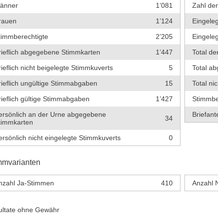
änner
1’081
Zahl de
rauen
1’124
Eingeleg
timmberechtigte
2’205
Eingeleg
rieflich abgegebene Stimmkarten
1’447
Total de
rieflich nicht beigelegte Stimmkuverts
5
Total a
rieflich ungültige Stimmabgaben
15
Total ni
rieflich gültige Stimmabgaben
1’427
Stimmbe
ersönlich an der Urne abgegebene
Briefante
34
timmkarten
ersönlich nicht eingelegte Stimmkuverts
0
mmvarianten
nzahl Ja-Stimmen
410
Anzahl 
ultate ohne Gewähr