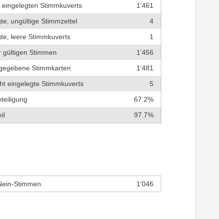
r eingelegten Stimmkuverts
1’461
te, ungültige Stimmzettel
4
te, leere Stimmkuverts
1
r gültigen Stimmen
1’456
bgegebene Stimmkarten
1’481
cht eingelegte Stimmkuverts
5
teiligung
67.2%
il
97.7%
Nein-Stimmen
1’046