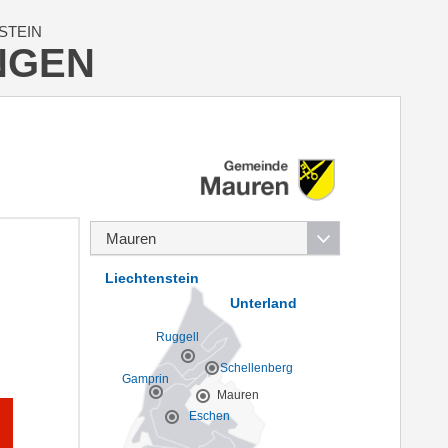
STEIN
NGEN
Liechtenstein
Unterland
Ruggell
Schellenberg
Gamprin
Mauren
Eschen