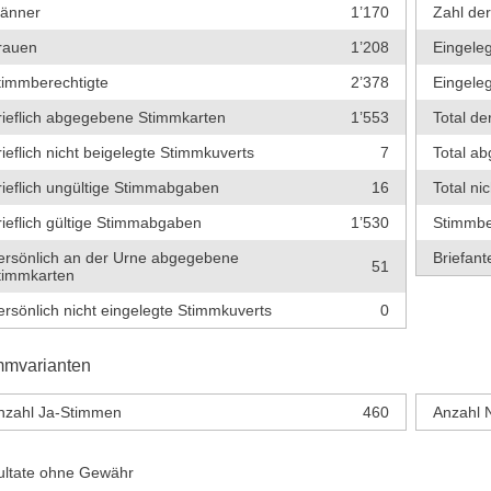
änner
1’170
Zahl de
rauen
1’208
Eingeleg
timmberechtigte
2’378
Eingeleg
rieflich abgegebene Stimmkarten
1’553
Total de
rieflich nicht beigelegte Stimmkuverts
7
Total a
rieflich ungültige Stimmabgaben
16
Total ni
rieflich gültige Stimmabgaben
1’530
Stimmbe
ersönlich an der Urne abgegebene
Briefante
51
timmkarten
ersönlich nicht eingelegte Stimmkuverts
0
mmvarianten
nzahl Ja-Stimmen
460
Anzahl 
ultate ohne Gewähr