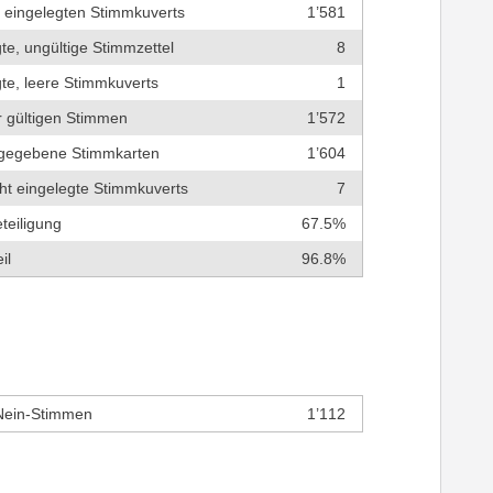
r eingelegten Stimmkuverts
1’581
te, ungültige Stimmzettel
8
te, leere Stimmkuverts
1
r gültigen Stimmen
1’572
bgegebene Stimmkarten
1’604
cht eingelegte Stimmkuverts
7
teiligung
67.5%
il
96.8%
Nein-Stimmen
1’112