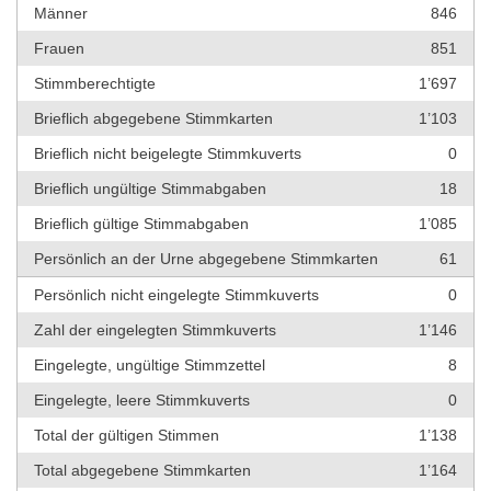
Männer
846
Frauen
851
Stimmberechtigte
1’697
Brieflich abgegebene Stimmkarten
1’103
Brieflich nicht beigelegte Stimmkuverts
0
Brieflich ungültige Stimmabgaben
18
Brieflich gültige Stimmabgaben
1’085
Persönlich an der Urne abgegebene Stimmkarten
61
Persönlich nicht eingelegte Stimmkuverts
0
Zahl der eingelegten Stimmkuverts
1’146
Eingelegte, ungültige Stimmzettel
8
Eingelegte, leere Stimmkuverts
0
Total der gültigen Stimmen
1’138
Total abgegebene Stimmkarten
1’164