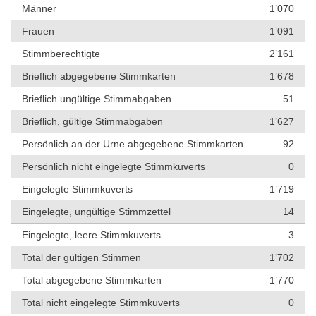
Männer
1’070
Frauen
1’091
Stimmberechtigte
2’161
Brieflich abgegebene Stimmkarten
1’678
Brieflich ungültige Stimmabgaben
51
Brieflich, gültige Stimmabgaben
1’627
Persönlich an der Urne abgegebene Stimmkarten
92
Persönlich nicht eingelegte Stimmkuverts
0
Eingelegte Stimmkuverts
1’719
Eingelegte, ungültige Stimmzettel
14
Eingelegte, leere Stimmkuverts
3
Total der gültigen Stimmen
1’702
Total abgegebene Stimmkarten
1’770
Total nicht eingelegte Stimmkuverts
0