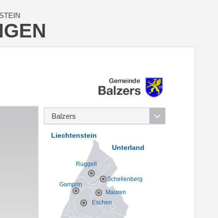
STEIN
NGEN
Liechtenstein
Unterland
Ruggell
Schellenberg
Gamprin
Mauren
Eschen