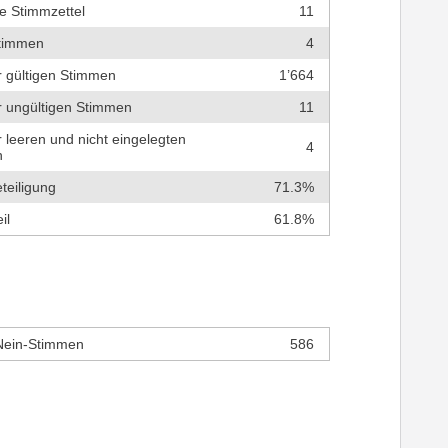
e Stimmzettel
11
timmen
4
r gültigen Stimmen
1’664
r ungültigen Stimmen
11
r leeren und nicht eingelegten
4
n
teiligung
71.3%
il
61.8%
Nein-Stimmen
586