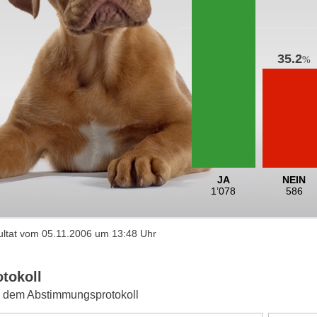
35.2
%
JA
NEIN
1’078
586
ltat vom 05.11.2006 um 13:48 Uhr
otokoll
 dem Abstimmungsprotokoll