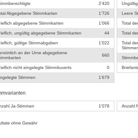
timmberechtigte
2’420
Ungültig
otal Abgegebene Stimmkarten
1’726
Leere S
rieflich abgegebene Stimmkarten
1’066
Total de
rieflich, ungültig abgegebene Stimmkarten
44
Total de
rieflich, gültige Stimmabgaben
1’022
Total de
Stimme
ersönlich an der Urne abgegebene
660
timmkarten
Stimmbe
rieflich nicht eingelegte Stimmkuverts
0
Briefante
ingelegte Stimmen
1’679
mmvarianten
nzahl Ja-Stimmen
1’078
Anzahl 
ultate ohne Gewähr