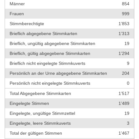
Männer
854
Frauen
999
Stimmberechtigte
1’853
Brieflich abgegebene Stimmkarten
1’313
Brieflich, ungültig abgegebene Stimmkarten
19
Brieflich, gültig abgegebene Stimmkarten
1’294
Brieflich nicht eingelegte Stimmkuverts
9
Persönlich an der Urne abgegebene Stimmkarten
204
Persönlich nicht eingelegte Stimmkuverts
0
Total Abgegebene Stimmkarten
1’517
Eingelegte Stimmen
1’489
Eingelegte, ungültige Stimmzettel
19
Eingelegte, leere Stimmkuverts
3
Total der gültigen Stimmen
1’467