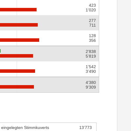
423
1’020
277
711
128
356
2’838
5’819
1’542
3’490
4’380
9’309
r eingelegten Stimmkuverts
13’773