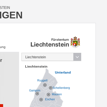
STEIN
NGEN
rung
r
Liechtenstein
Unterland
Ruggell
Schellenberg
Gamprin
Mauren
Eschen