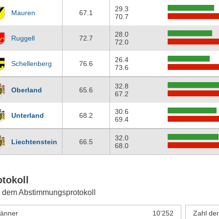
29.3
Mauren
67.1
70.7
28.0
Ruggell
72.7
72.0
26.4
Schellenberg
76.6
73.6
32.8
Oberland
65.6
67.2
30.6
Unterland
68.2
69.4
32.0
Liechtenstein
66.5
68.0
otokoll
 dem Abstimmungsprotokoll
änner
10’252
Zahl de