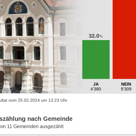
32.0
%
JA
NEIN
4’380
9’309
ltat vom 25.02.2024 um 13:23 Uhr
szählung nach Gemeinde
von 11 Gemeinden ausgezählt