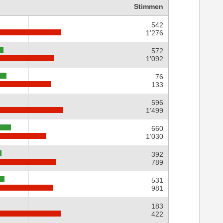
Stimmen
542
1’276
572
1’092
76
133
596
1’499
660
1’030
392
789
531
981
183
422