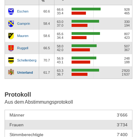
%
66.6
928
Eschen
60.6
33.4
465
63.0
330
Gamprin
58.4
37.0
194
65.6
807
Mauren
58.6
34.4
423
58.0
507
Ruggell
66.5
42.0
367
56.9
248
Schellenberg
70.7
43.1
188
63.3
2’820
Unterland
61.7
36.7
1’637
Protokoll
Aus dem Abstimmungsprotokoll
Männer
3’666
Frauen
3’734
Stimmberechtigte
7’400