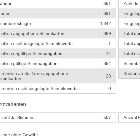
änner
651
Zahl de
rauen
691
Eingeleg
timmberechtigte
1’342
Eingeleg
rieflich abgegebene Stimmkarten
869
Total de
rieflich nicht beigelegte Stimmkuverts
1
Total a
rieflich ungültige Stimmabgaben
14
Total ni
rieflich gültige Stimmabgaben
854
Stimmbe
ersönlich an der Urne abgegebene
Briefante
23
timmkarten
ersönlich nicht eingelegte Stimmkuverts
0
mmvarianten
nzahl Ja-Stimmen
507
Anzahl 
ultate ohne Gewähr