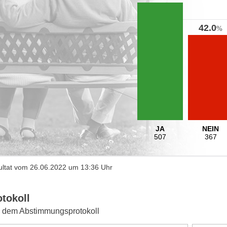
42.0
%
JA
NEIN
507
367
ltat vom 26.06.2022 um 13:36 Uhr
otokoll
 dem Abstimmungsprotokoll