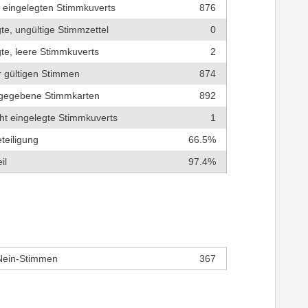
r eingelegten Stimmkuverts
876
te, ungültige Stimmzettel
0
te, leere Stimmkuverts
2
r gültigen Stimmen
874
bgegebene Stimmkarten
892
cht eingelegte Stimmkuverts
1
teiligung
66.5%
il
97.4%
Nein-Stimmen
367