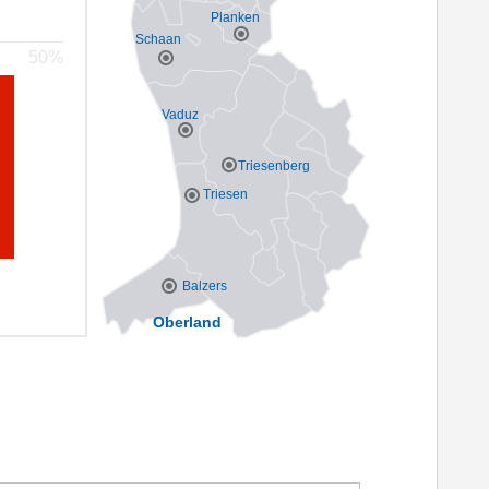
Planken
Schaan
Vaduz
Triesenberg
Triesen
Balzers
Oberland