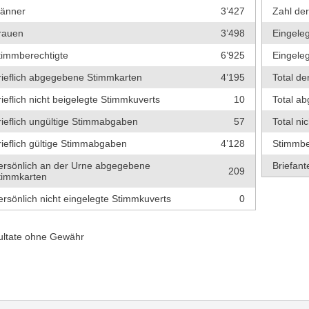
änner
3’427
Zahl de
rauen
3’498
Eingeleg
timmberechtigte
6’925
Eingeleg
rieflich abgegebene Stimmkarten
4’195
Total de
rieflich nicht beigelegte Stimmkuverts
10
Total a
rieflich ungültige Stimmabgaben
57
Total ni
rieflich gültige Stimmabgaben
4’128
Stimmbe
ersönlich an der Urne abgegebene
Briefante
209
timmkarten
ersönlich nicht eingelegte Stimmkuverts
0
ultate ohne Gewähr