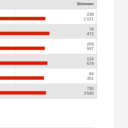
Stimmen
239
1’121
74
472
209
937
124
679
84
351
730
3’560