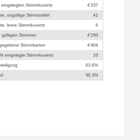
r eingelegten Stimmkuverts
4’337
te, ungültige Stimmzettel
41
te, leere Stimmkuverts
6
r gültigen Stimmen
4’290
bgegebene Stimmkarten
4’404
cht eingelegte Stimmkuverts
10
teiligung
63.6%
il
95.3%