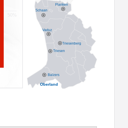
Planken
Schaan
Vaduz
Triesenberg
Triesen
Balzers
Oberland