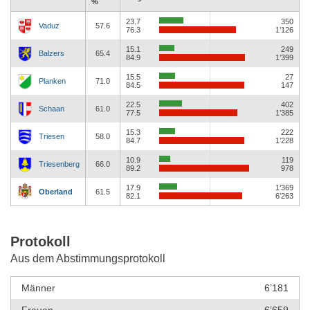
%
23.7
350
Vaduz
57.6
76.3
1’126
15.1
249
Balzers
65.4
84.9
1’399
15.5
27
Planken
71.0
84.5
147
22.5
402
Schaan
61.0
77.5
1’385
15.3
222
Triesen
58.0
84.7
1’228
10.9
119
Triesenberg
66.0
89.2
978
17.9
1’369
Oberland
61.5
82.1
6’263
Protokoll
Aus dem Abstimmungsprotokoll
Männer
6’181