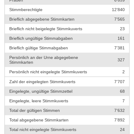
Frauen
6’659
Stimmberechtigte
12’840
Brieflich abgegebene Stimmkarten
7’565
Brieflich nicht beigelegte Stimmkuverts
23
Brieflich ungültige Stimmabgaben
161
Brieflich gültige Stimmabgaben
7’381
Persönlich an der Urne abgegebene
327
Stimmkarten
Persönlich nicht eingelegte Stimmkuverts
2
Zahl der eingelegten Stimmkuverts
7’707
Eingelegte, ungültige Stimmzettel
68
Eingelegte, leere Stimmkuverts
7
Total der gültigen Stimmen
7’632
Total abgegebene Stimmkarten
7’892
Total nicht eingelegte Stimmkuverts
24