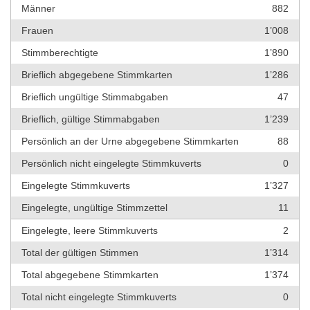
Männer
882
Frauen
1’008
Stimmberechtigte
1’890
Brieflich abgegebene Stimmkarten
1’286
Brieflich ungültige Stimmabgaben
47
Brieflich, gültige Stimmabgaben
1’239
Persönlich an der Urne abgegebene Stimmkarten
88
Persönlich nicht eingelegte Stimmkuverts
0
Eingelegte Stimmkuverts
1’327
Eingelegte, ungültige Stimmzettel
11
Eingelegte, leere Stimmkuverts
2
Total der gültigen Stimmen
1’314
Total abgegebene Stimmkarten
1’374
Total nicht eingelegte Stimmkuverts
0