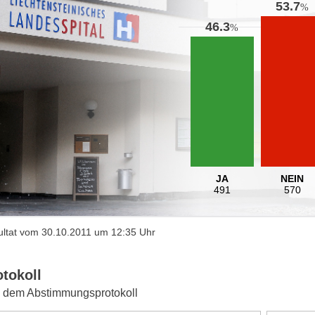
53.7
%
46.3
%
JA
NEIN
491
570
ltat vom 30.10.2011 um 12:35 Uhr
otokoll
 dem Abstimmungsprotokoll