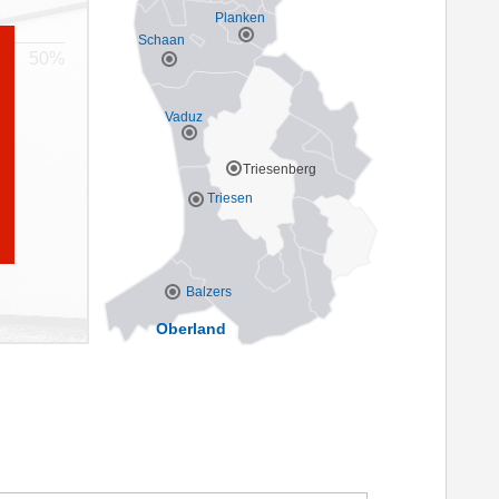
Planken
Schaan
Vaduz
Triesenberg
Triesen
Balzers
Oberland