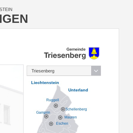
STEIN
NGEN
Liechtenstein
Unterland
Ruggell
Schellenberg
Gamprin
Mauren
Eschen