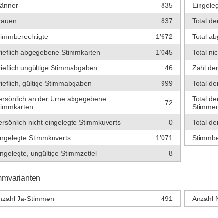
änner
835
Eingeleg
rauen
837
Total de
timmberechtigte
1’672
Total a
rieflich abgegebene Stimmkarten
1’045
Total ni
rieflich ungültige Stimmabgaben
46
Zahl de
rieflich, gültige Stimmabgaben
999
Total de
ersönlich an der Urne abgegebene
Total de
72
timmkarten
Stimme
ersönlich nicht eingelegte Stimmkuverts
0
Total de
ingelegte Stimmkuverts
1’071
Stimmbe
ingelegte, ungültige Stimmzettel
8
mmvarianten
nzahl Ja-Stimmen
491
Anzahl 