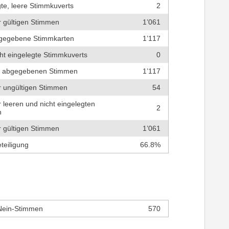
te, leere Stimmkuverts
2
r gültigen Stimmen
1’061
bgegebene Stimmkarten
1’117
cht eingelegte Stimmkuverts
0
r abgegebenen Stimmen
1’117
r ungültigen Stimmen
54
r leeren und nicht eingelegten
2
n
r gültigen Stimmen
1’061
teiligung
66.8%
Nein-Stimmen
570