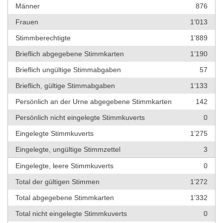
Männer
876
Frauen
1’013
Stimmberechtigte
1’889
Brieflich abgegebene Stimmkarten
1’190
Brieflich ungültige Stimmabgaben
57
Brieflich, gültige Stimmabgaben
1’133
Persönlich an der Urne abgegebene Stimmkarten
142
Persönlich nicht eingelegte Stimmkuverts
0
Eingelegte Stimmkuverts
1’275
Eingelegte, ungültige Stimmzettel
3
Eingelegte, leere Stimmkuverts
0
Total der gültigen Stimmen
1’272
Total abgegebene Stimmkarten
1’332
Total nicht eingelegte Stimmkuverts
0