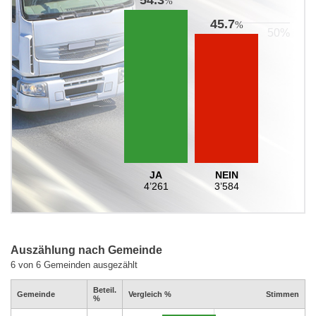
%
45.7
%
JA
NEIN
4’261
3’584
Auszählung nach Gemeinde
6 von 6 Gemeinden ausgezählt
Beteil.
Gemeinde
Vergleich %
Stimmen
%