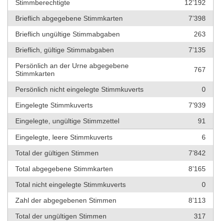
Stimmberechtigte
12’192
Brieflich abgegebene Stimmkarten
7’398
Brieflich ungültige Stimmabgaben
263
Brieflich, gültige Stimmabgaben
7’135
Persönlich an der Urne abgegebene
767
Stimmkarten
Persönlich nicht eingelegte Stimmkuverts
0
Eingelegte Stimmkuverts
7’939
Eingelegte, ungültige Stimmzettel
91
Eingelegte, leere Stimmkuverts
6
Total der gültigen Stimmen
7’842
Total abgegebene Stimmkarten
8’165
Total nicht eingelegte Stimmkuverts
0
Zahl der abgegebenen Stimmen
8’113
Total der ungültigen Stimmen
317