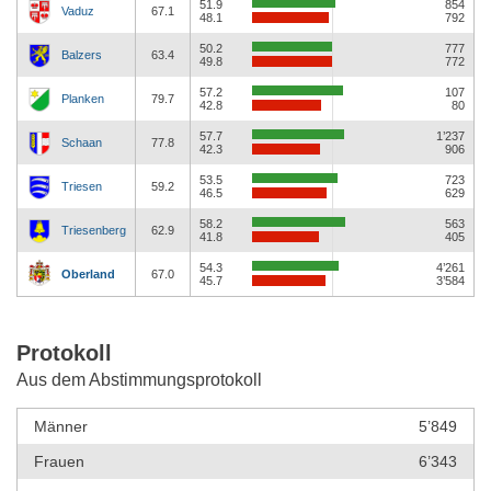
51.9
854
Vaduz
67.1
48.1
792
50.2
777
Balzers
63.4
49.8
772
57.2
107
Planken
79.7
42.8
80
57.7
1’237
Schaan
77.8
42.3
906
53.5
723
Triesen
59.2
46.5
629
58.2
563
Triesenberg
62.9
41.8
405
54.3
4’261
Oberland
67.0
45.7
3’584
Protokoll
Aus dem Abstimmungsprotokoll
Männer
5’849
Frauen
6’343