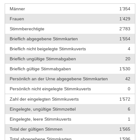
Männer
1’354
Frauen
1’429
Stimmberechtigte
2’783
Brieflich abgegebene Stimmkarten
1’554
Brieflich nicht beigelegte Stimmkuverts
4
Brieflich ungültige Stimmabgaben
20
Brieflich gültige Stimmabgaben
1’530
Persönlich an der Urne abgegebene Stimmkarten
42
Persönlich nicht eingelegte Stimmkuverts
0
Zahl der eingelegten Stimmkuverts
1’572
Eingelegte, ungültige Stimmzettel
6
Eingelegte, leere Stimmkuverts
1
Total der gültigen Stimmen
1’565
Total abgegebene Stimmkarten
1’596