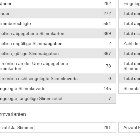
änner
282
Eingeleg
rauen
272
Total de
timmberechtigte
554
Total a
rieflich abgegebene Stimmkarten
369
Total ni
rieflich ungültige Stimmabgaben
2
Zahl de
rieflich, gültige Stimmabgaben
367
Total de
ersönlich an der Urne abgegebene
Total de
78
timmkarten
Stimme
ersönlich nicht eingelegte Stimmkuverts
0
Total de
ingelegte Stimmkuverts
445
Stimmbe
ingelegte, ungültige Stimmzettel
7
mmvarianten
nzahl Ja-Stimmen
291
Anzahl 