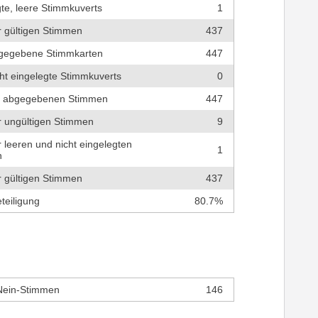
te, leere Stimmkuverts
1
r gültigen Stimmen
437
bgegebene Stimmkarten
447
cht eingelegte Stimmkuverts
0
r abgegebenen Stimmen
447
r ungültigen Stimmen
9
r leeren und nicht eingelegten
1
n
r gültigen Stimmen
437
teiligung
80.7%
Nein-Stimmen
146