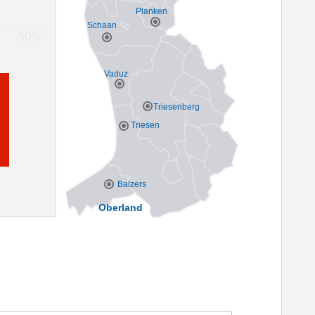
Planken
Schaan
Vaduz
Triesenberg
Triesen
Balzers
Oberland